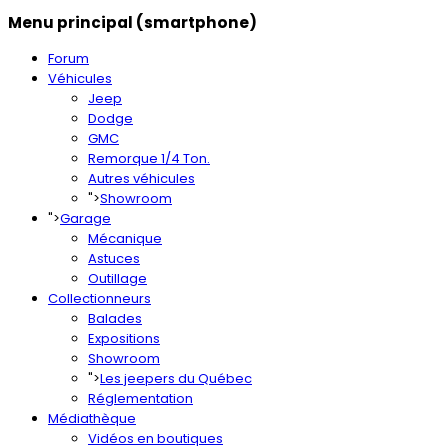
Menu principal (smartphone)
Forum
Véhicules
Jeep
Dodge
GMC
Remorque 1/4 Ton.
Autres véhicules
">
Showroom
">
Garage
Mécanique
Astuces
Outillage
Collectionneurs
Balades
Expositions
Showroom
">
Les jeepers du Québec
Réglementation
Médiathèque
Vidéos en boutiques