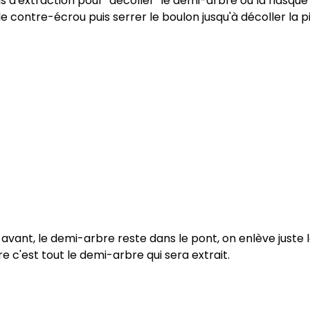
is d'extraction pour "décoller" le demi-arbre ou la flasqu
 le contre-écrou puis serrer le boulon jusqu'à décoller la p
ont avant, le demi-arbre reste dans le pont, on enlève juste
re c'est tout le demi-arbre qui sera extrait.