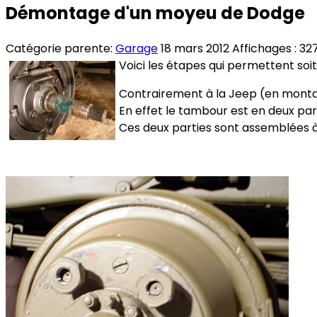
Démontage d'un moyeu de Dodge
Catégorie parente:
Garage
18 mars 2012
Affichages : 32
Voici les étapes qui permettent soi
Contrairement à la Jeep (en montag
En effet le tambour est en deux par
Ces deux parties sont assemblées à l