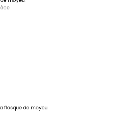
e de moyeu.
ièce.
 la flasque de moyeu.